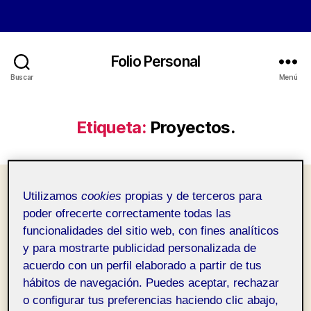
Folio Personal
Buscar
Menú
Etiqueta:
Proyectos.
Categorías
Utilizamos
cookies
propias y de terceros para
CLASE.
poder ofrecerte correctamente todas las
Mi tablero inspiracional
funcionalidades del sitio web, con fines analíticos
y para mostrarte publicidad personalizada de
de Pinterest.
acuerdo con un perfil elaborado a partir de tus
hábitos de navegación. Puedes aceptar, rechazar
Por
Ruben Taberner Mejias
27 octubre, 2021
Autor
Fecha
o configurar tus preferencias haciendo clic abajo,