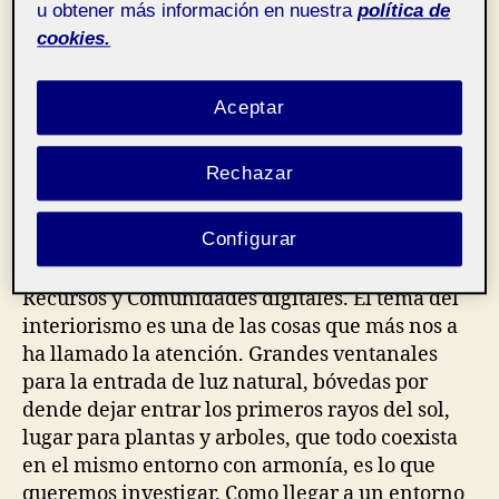
de
de
u obtener más información en nuestra
política de
en
No hay comentarios
la
la
Mi
cookies.
entrada
entrada
tablero
inspiracional
Aceptar
de
Recursos y
Pública
Pinterest.
comunidades digitales
aula 4
Rechazar
Configurar
Aquí os dejo las ideas e inspiraciones para
donde queremos orientar el proyecto de
Recursos y Comunidades digitales. El tema del
interiorismo es una de las cosas que más nos a
ha llamado la atención. Grandes ventanales
para la entrada de luz natural, bóvedas por
dende dejar entrar los primeros rayos del sol,
lugar para plantas y arboles, que todo coexista
en el mismo entorno con armonía, es lo que
queremos investigar. Como llegar a un entorno