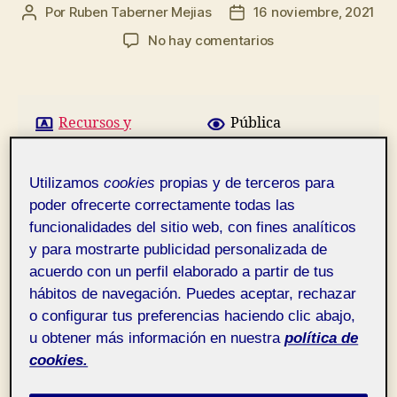
Por
Ruben Taberner Mejias
16 noviembre, 2021
Autor
Fecha
de
de
en
No hay comentarios
la
la
Presencia
entrada
entrada
en
la
red.
Recursos y
Pública
comunidades digitales
aula 4
Utilizamos
cookies
propias y de terceros para
poder ofrecerte correctamente todas las
funcionalidades del sitio web, con fines analíticos
y para mostrarte publicidad personalizada de
acuerdo con un perfil elaborado a partir de tus
hábitos de navegación. Puedes aceptar, rechazar
o configurar tus preferencias haciendo clic abajo,
u obtener más información en nuestra
política de
cookies.